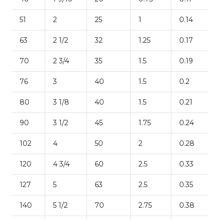
51
2
25
1
0.14
63
2 1/2
32
1.25
0.17
70
2 3/4
35
1.5
0.19
76
3
40
1.5
0.2
80
3 1/8
40
1.5
0.21
90
3 1/2
45
1.75
0.24
102
4
50
2
0.28
120
4 3/4
60
2.5
0.33
127
5
63
2.5
0.35
140
5 1/2
70
2.75
0.38