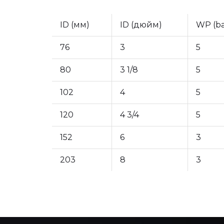
ID (мм)
ID (дюйм)
WP (ba
76
3
5
80
3 1/8
5
102
4
5
120
4 3/4
5
152
6
3
203
8
3