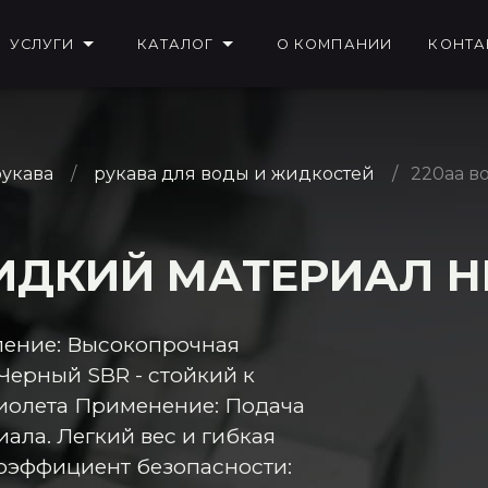
УСЛУГИ
КАТАЛОГ
О КОМПАНИИ
КОНТА
укава
рукава для воды и жидкостей
220aa в
ИДКИЙ МАТЕРИАЛ НВ
ление: Высокопрочная
Черный SBR - стойкий к
иолета Применение: Подача
ала. Легкий вес и гибкая
оэффициент безопасности: