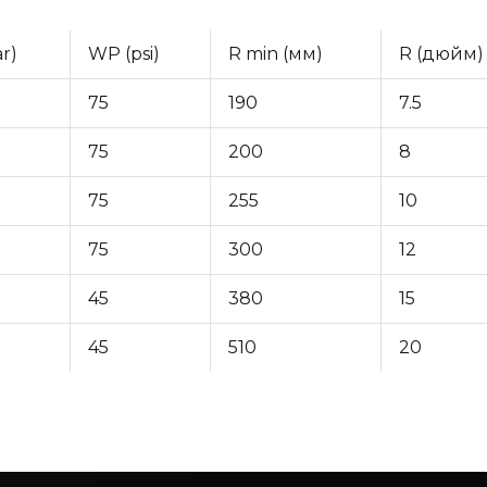
r)
WP (psi)
R min (мм)
R (дюйм)
75
190
7.5
75
200
8
75
255
10
75
300
12
45
380
15
45
510
20