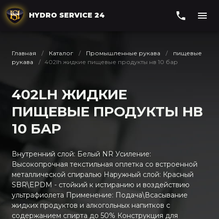
HYDRO SERVICE 24
Главная
Каталог
Промышленные рукава
пищевые
рукава
402lh жидкие пищевые продукты нв 10 бар
402LH ЖИДКИЕ
ПИЩЕВЫЕ ПРОДУКТЫ НВ
10 БАР
Внутренний слой: Белый NR Усиление:
Высокопрочная текстильная оплетка со встроенной
металлической спиралью Наружный слой: Красный
SBR\EPDM - стойкий к истиранию и воздействию
ультрафиолета Применение: Подача\Всасывание
жидких продуктов и алкогольных напитков с
содержанием спирта до 50% Конструкция для