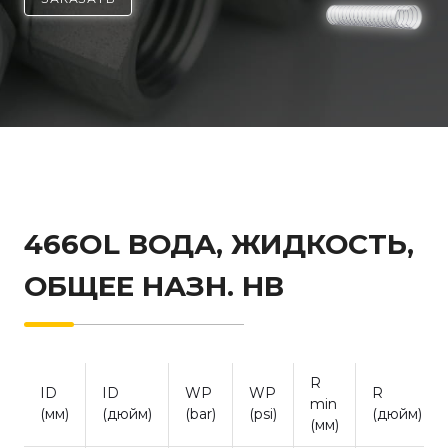
466OL ВОДА, ЖИДКОСТЬ,
ОБЩЕЕ НАЗН. НВ
R
ID
ID
WP
WP
R
min
(мм)
(дюйм)
(bar)
(psi)
(дюйм)
(мм)