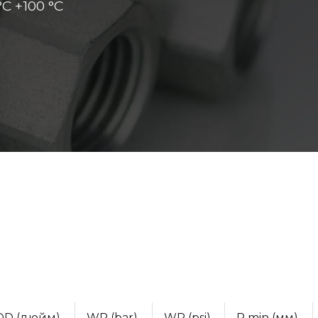
C +100 °C
OD (дюйм)
WP (bar)
WP (psi)
R min (мм)