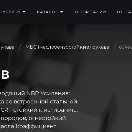
УСЛУГИ
КАТАЛОГ
О КОМПАНИИ
КОНТА
укава
МБС (маслобензостойкие) рукава
634a
НВ
водящий NBR Усиление:
а со встроенной стальной
R - стойкий к истиранию,
одородов, огнестойкий
масла Коэффициент