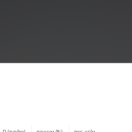
R (дюйм)
вакуум (%)
вес, кг/м