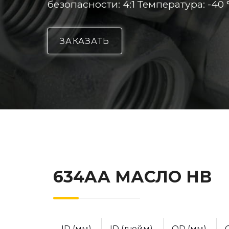
безопасности: 4:1 Температура: -40 °
ЗАКАЗАТЬ
634AA МАСЛО НВ
ID (мм)
ID (дюйм)
OD (мм)