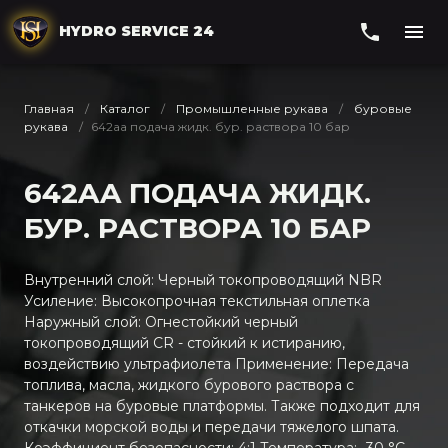
HYDRO SERVICE 24
Главная
Каталог
Промышленные рукава
буровые
рукава
642aa подача жидк. бур. раствора 10 бар
642AA ПОДАЧА ЖИДК.
БУР. РАСТВОРА 10 БАР
Внутренний слой: Черный токопроводящий NBR
Усиление: Высокопрочная текстильная оплетка
Наружный слой: Огнестойкий черный
токопроводящий CR - стойкий к истиранию,
воздействию ультрафиолета Применение: Передача
топлива, масла, жидкого бурового раствора с
танкеров на буровые платформы. Также подходит для
откачки морской воды и передачи тяжелого шпата.