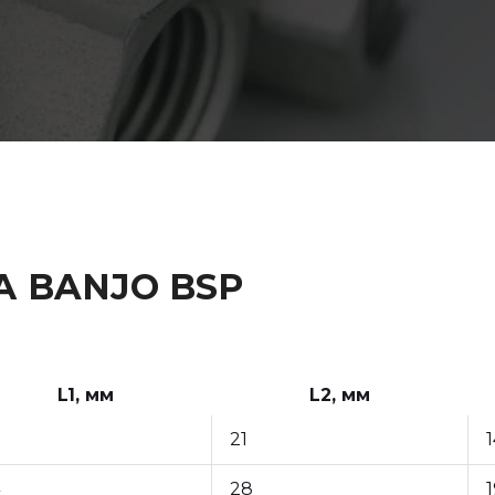
А BANJO BSP
L1, мм
L2, мм
21
1
28
1