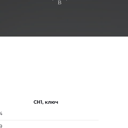
CH1, ключ
4
9