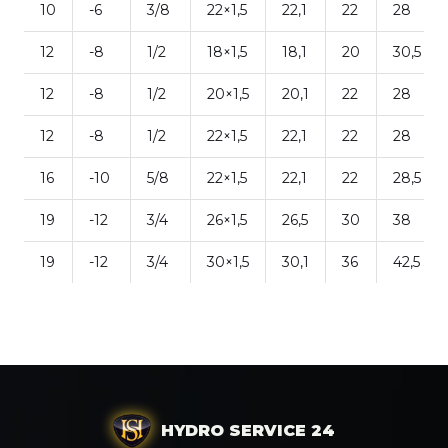
10
-6
3/8
22×1,5
22,1
22
28
12
-8
1/2
18×1,5
18,1
20
30,5
12
-8
1/2
20×1,5
20,1
22
28
12
-8
1/2
22×1,5
22,1
22
28
16
-10
5/8
22×1,5
22,1
22
28,5
19
-12
3/4
26×1,5
26,5
30
38
19
-12
3/4
30×1,5
30,1
36
42,5
HYDRO SERVICE 24