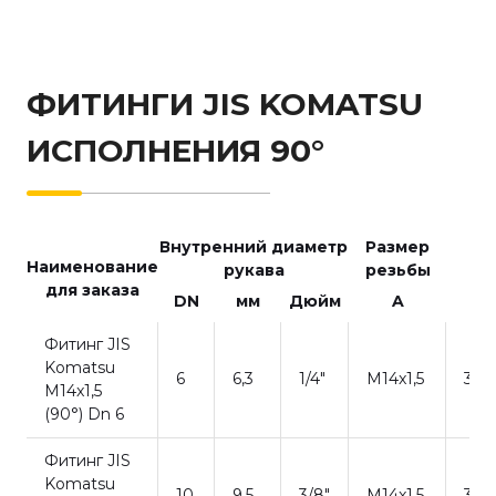
ФИТИНГИ JIS KOMATSU
ИСПОЛНЕНИЯ 90°
Внутренний диаметр
Размер
Наименование
рукава
резьбы
для заказа
DN
мм
Дюйм
A
X
Фитинг JIS
Komatsu
6
6,3
1/4"
M14x1,5
32,8
M14x1,5
(90°) Dn 6
Фитинг JIS
Komatsu
10
9,5
3/8"
M14x1,5
37,0