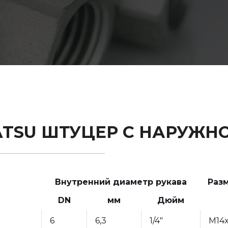
ATSU ШТУЦЕР С НАРУЖН
Внутренний диаметр рукава
Раз
DN
мм
Дюйм
6
6,3
1/4"
М14х