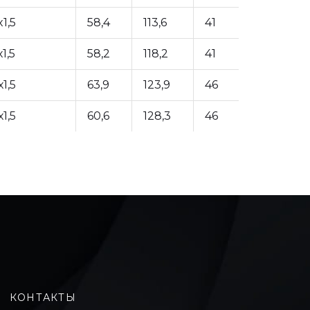
1,5
58,4
113,6
41
1,5
58,2
118,2
41
1,5
63,9
123,9
46
1,5
60,6
128,3
46
КОНТАКТЫ