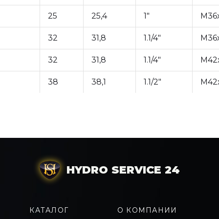
25
25,4
1"
M36x
32
31,8
1.1/4"
М36х
32
31,8
1.1/4"
М42х
38
38,1
1.1/2"
М42х
HYDRO SERVICE 24
КАТАЛОГ
О КОМПАНИИ