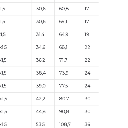
1,5
30,6
60,8
17
1,5
30,6
69,1
17
1,5
31,4
64,9
19
1,5
34,6
68,1
22
1,5
36,2
71,7
22
1,5
38,4
73,9
24
1,5
39,0
77,5
24
1,5
42,2
80,7
30
1,5
44,8
90,8
30
1,5
53,5
108,7
36