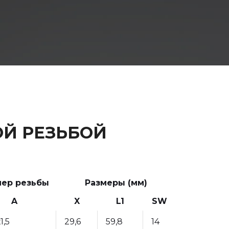
ОЙ РЕЗЬБОЙ
мер резьбы
Размеры (мм)
A
X
L1
SW
1,5
29,6
59,8
14