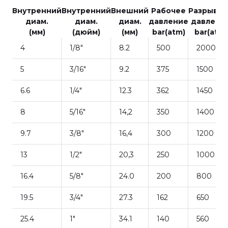
Внутренний
Внутренний
Внешний
Рабочее
Разрывн
диам.
диам.
диам.
давление
давлени
(мм)
(дюйм)
(мм)
bar(atm)
bar(atm)
4
1/8"
8.2
500
2000
5
3/16"
9.2
375
1500
6.6
1/4"
12.3
362
1450
8
5/16"
14,2
350
1400
9.7
3/8"
16,4
300
1200
13
1/2"
20,3
250
1000
16.4
5/8"
24.0
200
800
19.5
3/4"
27.3
162
650
25.4
1"
34.1
140
560